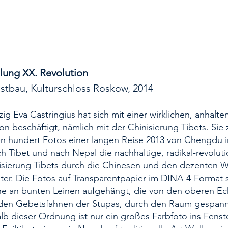
lung XX. Revolution
tbau, Kulturschloss Roskow, 2014
inzig Eva Castringius hat sich mit einer wirklichen, anhalt
on beschäftigt, nämlich mit der Chinisierung Tibets. Sie z
n hundert Fotos einer lan­gen Reise 2013 von Chengdu i
h Tibet und nach Ne­pal die nachhaltige, radikal-revolu­t
sierung Tibets durch die Chinesen und den dezen­ten W
ter. Die Fo­tos auf Transparentpapier im DIN­A-4-Format 
e an bunten Leinen aufgehängt, die von den oberen Ec
 den Gebetsfahnen der Stupas, durch den Raum gespann
b die­ser Ordnung ist nur ein großes Farb­foto ins Fenst