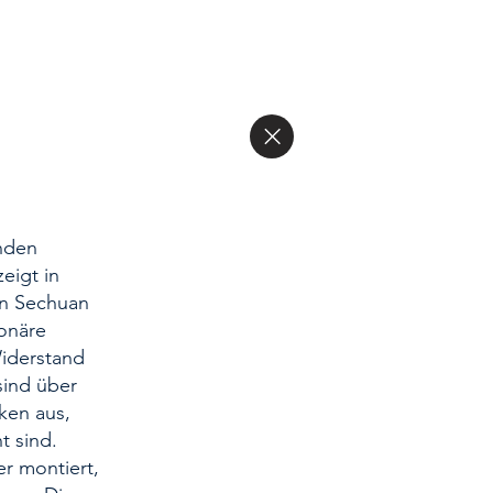
enden
eigt in
n Se­chuan
ionäre
iderstand
sind über
ken aus,
t sind.
er montiert,