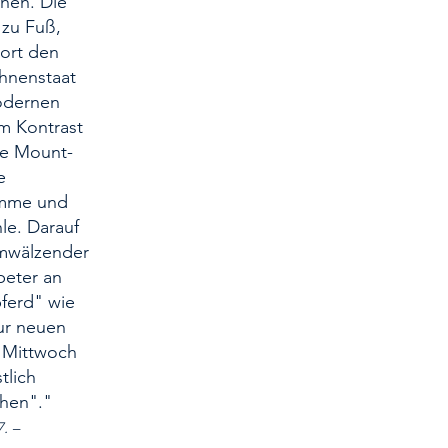
nnen. Die
 zu Fuß,
dort den
h­nenstaat
modernen
im Kontrast
he Mount-
e
ämme und
le. Darauf
mwäl­zender
beter an
pferd" wie
zur neuen
r Mittwoch
tlich
ehen"."
. –