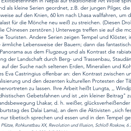
Exiltibeterinnen in Nepal auf tradi­tionelle Art Wolle spi
ind als kleine Serien geordnet, z.B. der jungen Pilger, die
nweise auf den Knien, 60 km nach Lhasa wallfahren, um 
alast für die Mönche neu weiß zu streichen. (Diesen Dro
ie Chinesen zer­stören.) Unterwegs treffen sie auf die 
die Touristen. Andere Serien zeigen Tempel und Klöster, 
e ärmli­che Lebensweise der Bauern; dann das fantastisc
-Pa­norama aus dem Flugzeug und als Kontrast die rabiat
ung der Landschaft durch Berg- und Tras­senbau, Staud
 auf der Suche nach seltenen Erden, Mineralien und Koh
s Eva Castringius offenbar an: den Kontrast zwischen u
alisierung und den dezenten kulturellen Protesten der Ti
hervortreten zu lassen. Ihre Arbeit heißt Lungta, ,, Wind
histi­schen Gebetsfahnen und ist „ein kleiner Beitrag" 
tandsbewegung Lhakar, d. h. wei­ßer, glücksverheißende
urtstag des Dalai Lama), an dem die Aktivisten „sich fes
, nur tibetisch sprechen und essen und in den Tempel g
Pfütze, Rohkunstbau XX, Revolution und Illusion, Schloß Roskow, 6.7