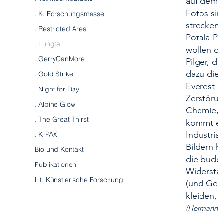
auf dem 
Fo­tos s
. K. Forschungsmasse
strecke
. Restricted Area
Potala-P
. Lungta
wollen d
. GerryCanMore
Pilger, 
dazu di
. Gold Strike
Everest
. Night for Day
Zerstör
. Alpine Glow
Chemie,
. The Great Thirst
kommt e
Industri
. K-PAX
Bildern 
Bio und Kontakt
die budd
Publikationen
Wider­s
Lit. Künstlerische Forschung
(und Geb
kleiden
(Hermann 