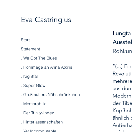
Eva Castringius
Lungta
Start
Ausstel
Statement
Rohkuns
. We Got The Blues
"(...) E
. Hommage an Anna Atkins
Revoluti
. Nightfall
mehrere
. Super Glow
aus durc
. Großmutters Nähschränkchen
Moderni
der Tibe
. Memorabilia
Kopfhöh
. Der Trinity-Index
ähnlich
. Hinterlassenschaften
Außerhal
. Yet Incomputable